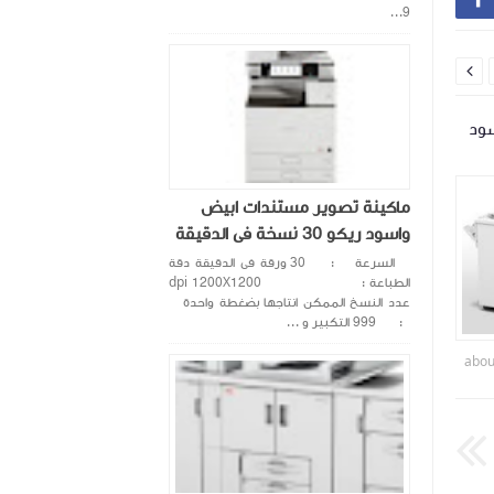
9...

سود
ماكينة تصوير مستندات ابيض واسود
ماكينة تصوير مستن
ريكو 90 نسخة فى الدقيقة
كيوسير 35 نسخة فى الدقيقة
ماكينة تصوير مستندات ابيض
واسود ريكو 30 نسخة فى الدقيقة
السرعة : 30 ورقة فى الدقيقة دقة
الطباعة : dpi 1200X1200
عدد النسخ الممكن انتاجها بضغطة واحدة
: 999 التكبير و ...
alhamd company
about 5 year ago
alhamd company
abou