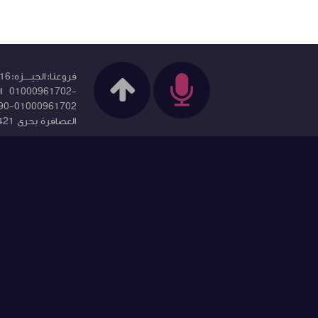
العصافرة بحرى 035522421-01000962015-01017259247