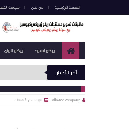
الصفحة الرئيسية
من نحن
سياسة الخص
ريكو اسود
ريكو الوان
آخر الأخبار
about 8 year ago
alhamd company

