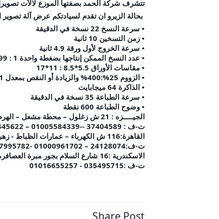
تتشرف شركة الحمد بصفتها الموزع لالآت تصويرا
بحالة الزيرو ان تقدم لسيادتكم عرض آلة تصوير المستندات 2
• سرعة النسخ 22 نسخة في الدقيقة
• زمن التسخين 10 ثانية
• سرعة الخروج لأول ورقة 4.9 ثانية
• عدد النسخ الممكن إنتاجها بضغطة واحدة 1 : 99
• مقاسات الأوراق 5.5*8.5 : 11*17
• الزووم 25%:400% والزيادة أو النقص بمعدل 1% نسب ثابتة
• الذاكرة 64 ميجابايت
• سرعة الطباعة 35 نسخة في الدقيقة
• وضوح الطباعة 600 نقطة
الجيـــــزه : 21 ش زغلول – محطة مشعل – الهرم
ت-ف : 37404589 --01005584339 – 01000445622ــ01116766190
القاهرة:116 ش الكهرباء – عمارات الظباط - زهراء مدينة نصر
ت-ف:24128074 – 01000961702 -01027995782
الاسكندرية :16 شارع السلام بجور مبرة العصافرة
ت-ف :035495715 - 01016655257
Share Post