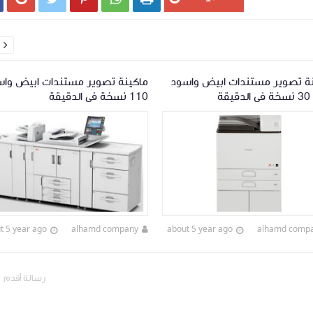

نة تصوير مستندات ابيض واسود
ماكينة تصوير مستندات ابيض وا
يقة
110 نسخة فى الدقيقة
t 5 year ago
alhamd company
about 5 year ago
alhamd comp
رسالة أقدم