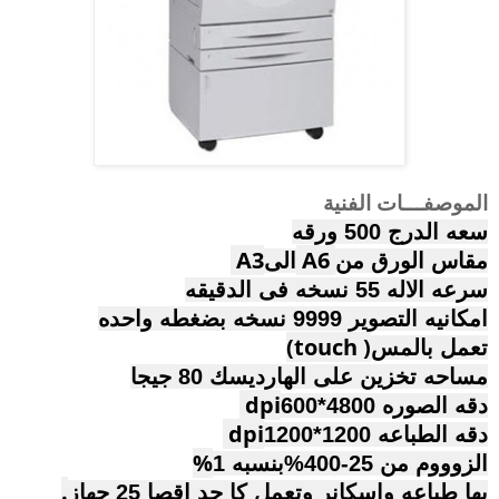
الموصفـــات
الفنية
سعه الدرج 500 ورقه
A3
A6
مقاس الورق من
الى
سرعه الاله 55 نسخه فى الدقيقه
امكانيه التصوير 9999 نسخه بضغطه واحده
(touch )
تعمل بالمس
مساحه تخزين على الهارديسك 80 جيجا
dpi
دقه الصوره 4800*600
dpi
دقه الطباعه 1200*1200
%
الزوووم من 25-400%بنسبه 1
.
بها طباعه واسكانر وتعمل كا حد اقصا 25 جهاز