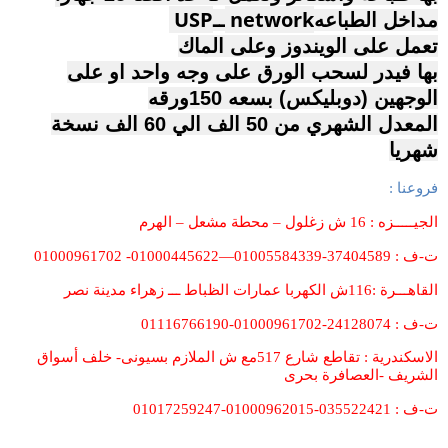
USP
network
مداخل الطباعه
ــ
تعمل على الويندوز وعلى الماك
بها فيدر لسحب الورق على وجه واحد او على
الوجهين (دوبليكس) بسعه 150ورقه
المعدل الشهري من 50 الف الي 60 الف نسخة
شهريا
فروعنا
:
الجيـــــزه : 16 ش زغلول – محطة مشعل – الهرم
ت-ف : 37404589-01005584339—01000445622- 01000961702
القاهـــرة :116ش الكهربا عمارات الظباط ـــ زهراء مدينة نصر
ت-ف : 24128074-01000961702-01116766190
الاسكندرية : تقاطع شارع 517مع ش الملازم بسيونى- خلف أسواق
الشريف -العصافرة بحرى
ت-ف : 035522421-01000962015-01017259247